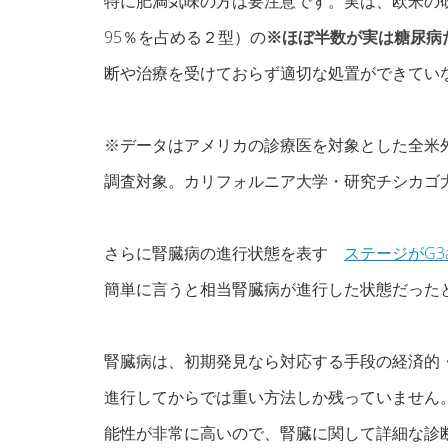
特に肥満気味の方は要注意です。実は、欧米の
95％を占める２型）の
※ほぼ半数が実は糖尿病
断や治療を受けておらず適切な処置ができてい
※データはアメリカの診療医を対象とした全米外来
調査対象。カリフォルニア大学・研究チシカゴ
さらに腎臓病の進行状態を表す
ステージがG3
簡単に言うと相当腎臓病が進行した状態だった
腎臓病は、初期発見なら対応する手段の経済的
進行してからでは重い方法しか残っていません
能性が非常に高いので、腎臓に関して詳細な診