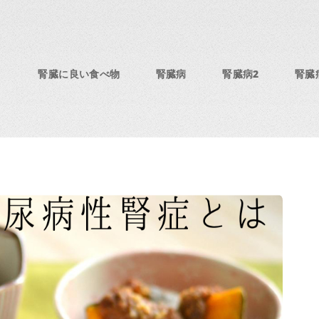
腎臓に良い食べ物
腎臓病
腎臓病2
腎臓