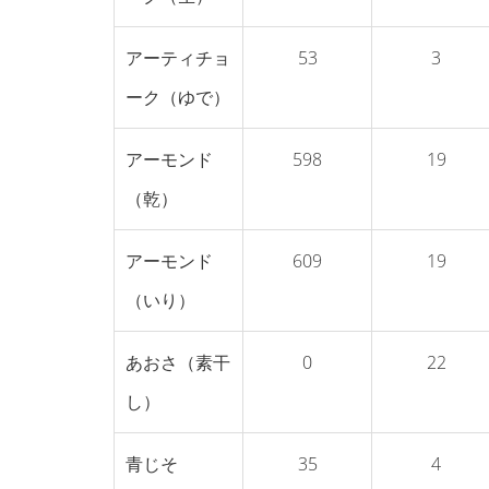
アーティチョ
53
3
ーク（ゆで）
アーモンド
598
19
（乾）
アーモンド
609
19
（いり）
あおさ（素干
0
22
し）
青じそ
35
4