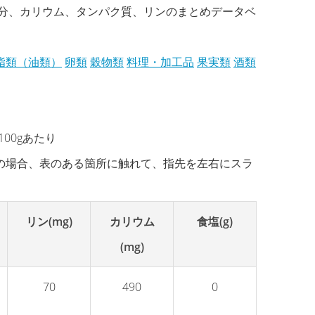
塩分、カリウム、タンパク質、リンのまとめデータベ
脂類（油類）
卵類
穀物類
料理・加工品
果実類
酒類
00gあたり
の場合、表のある箇所に触れて、指先を左右にスラ
リン(mg)
カリウム
食塩(g)
(mg)
70
490
0