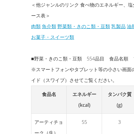
＜他ジャンルのリンク 食べ物のエネルギー、
ース表＞
肉類
魚介類
野菜類・きのこ類・豆類
乳製品
油
お菓子・スイーツ類
■野菜・きのこ類・豆類 554品目 食品名順 1
※スマートフォンやタブレット等の小さい画面
イド（スワイプ）させてご覧ください。
食品名
エネルギー
タンパク質
(kcal)
(g)
アーティチョ
55
3
ーク（生）