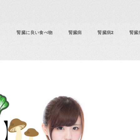
腎臓に良い食べ物
腎臓病
腎臓病2
腎臓