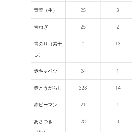
青菜（生）
25
3
青ねぎ
25
2
青のり（素干
0
18
し）
赤キャベツ
24
1
赤とうがらし
328
14
赤ピーマン
21
1
あさつき
28
3