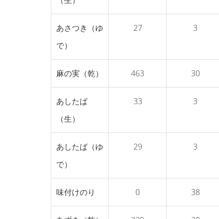
（生）
あさつき（ゆ
27
3
で）
麻の実（乾）
463
30
あしたば
33
3
（生）
あしたば（ゆ
29
3
で）
味付けのり
0
38