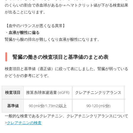
のくらいの割合で赤血球があるか＝ヘマトクリット値が下がる検査結果
が出ることになります。
【血中のバランスが悪くなる異常】
・
血液が酸性に偏る
腎臓から酸の排出が難しくなり血液が酸性になります。
腎臓の働きの検査項目と基準値のまとめ表
検査項目と基準値（適正値）に絞って表にしました。腎臓が弱っている
かどうかの参考にどうぞ。
検査項目
推算糸球体濾過量 (eGFR)
クレアチニンクリアランス
ク
基準値
90 (ml/分/1.73m2)以上
90-120 (ml/分)
男性 
一般的な検査であるクレアチニン、クレアチニンクリアランスについて
>
クレアチニンの検査