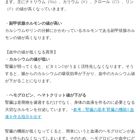
ます。主にナトリウム（Na）、カリウム（K）、クロール（Cl）、リン
（P）の値が高くなっていきます。
・
副甲状腺ホルモンの値が高い
カルシウムやリンの分解にかかわっているホルモンである副甲状腺ホル
モンの値が高くなります。
【血中の値が低くなる異常】
・
カルシウムの値が低い
腎臓が弱ってくると、ビタミンDがうまく活性化しなくなります。そう
すると、腸からのカルシウムの吸収効率が下がり、血中のカルシウム値
が下がることになります。
・
ヘモグロビン、ヘマトクリット値が下がる
腎臓は老廃物を濾過するだけでなく、身体の血液を作るのに必要となる
大切なホルモンを分泌しています。 >
参考：腎臓の基本 腎臓の機能4 血
液を作る指示を出す
腎臓の機能が低くなってくると、簡単にいうと血液のヘモグロビンがあ
まり作られなくなってしまいます。そのため、ヘモグロビンや血中にど