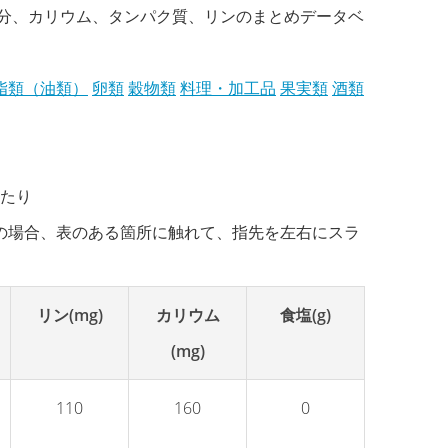
塩分、カリウム、タンパク質、リンのまとめデータベ
脂類（油類）
卵類
穀物類
料理・加工品
果実類
酒類
あたり
の場合、表のある箇所に触れて、指先を左右にスラ
リン(mg)
カリウム
食塩(g)
(mg)
110
160
0