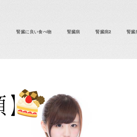
腎臓に良い食べ物
腎臓病
腎臓病2
腎臓