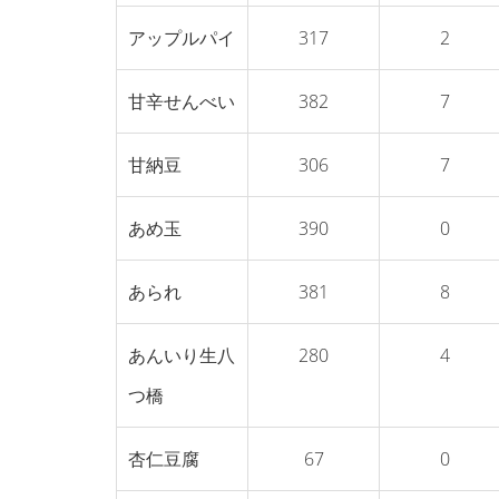
アップルパイ
317
2
甘辛せんべい
382
7
甘納豆
306
7
あめ玉
390
0
あられ
381
8
あんいり生八
280
4
つ橋
杏仁豆腐
67
0