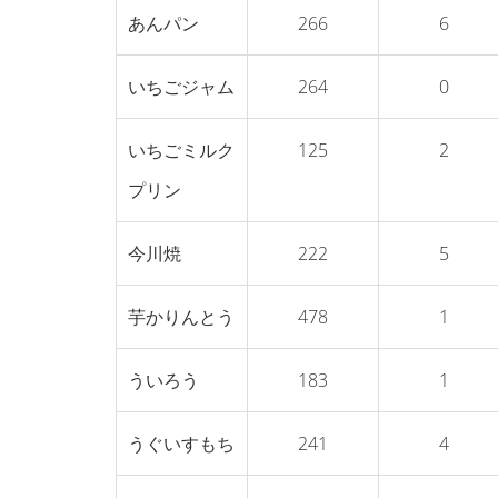
あんパン
266
6
いちごジャム
264
0
いちごミルク
125
2
プリン
今川焼
222
5
芋かりんとう
478
1
ういろう
183
1
うぐいすもち
241
4