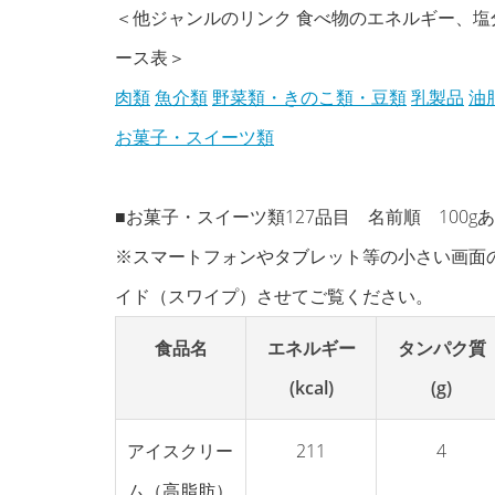
＜他ジャンルのリンク 食べ物のエネルギー、
ース表＞
肉類
魚介類
野菜類・きのこ類・豆類
乳製品
油
お菓子・スイーツ類
■お菓子・スイーツ類127品目 名前順 100g
※スマートフォンやタブレット等の小さい画面
イド（スワイプ）させてご覧ください。
食品名
エネルギー
タンパク質
(kcal)
(g)
アイスクリー
211
4
ム（高脂肪）