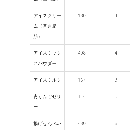
アイスクリー
180
4
ム（普通脂
肪）
アイスミック
498
4
スパウダー
アイスミルク
167
3
青りんごゼリ
114
0
ー
揚げせんべい
480
6