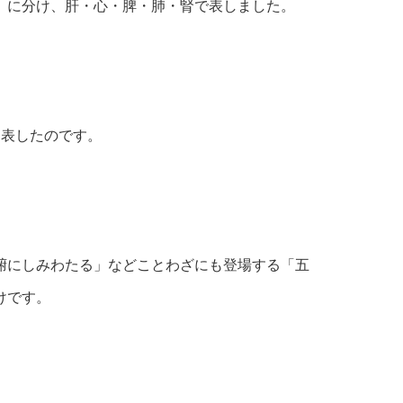
）に分け、肝・心・脾・肺・腎で表しました。
と表したのです。
腑にしみわたる」などことわざにも登場する「五
けです。