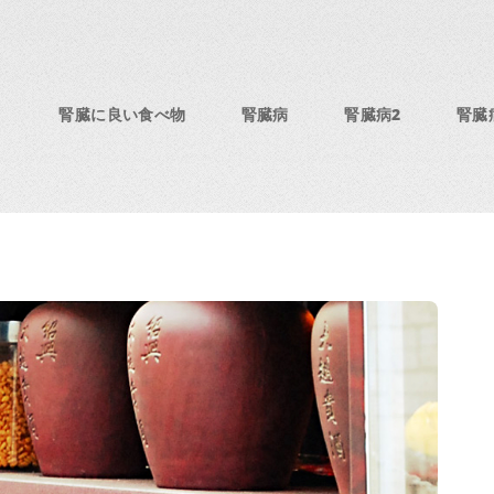
腎臓に良い食べ物
腎臓病
腎臓病2
腎臓