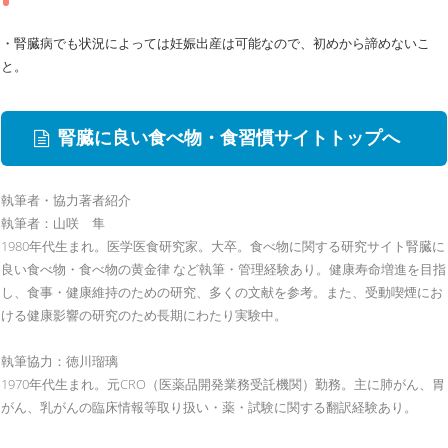
・腎臓病でも状況によっては妊娠出産は可能なので、初めから諦めないこ
と。
腎臓に良い食べ物・食習慣サイトトップへ
執筆者・協力著者紹介
執筆者：山咲 隼
1980年代生まれ。医学医食研究家。大卒。食べ物に関する研究サイト腎臓に
良い食べ物・食べ物の黄金律 など執筆・管理経験あり。健康寿命増進を目指
し、食事・健康維持のための研究、多くの文献を参考。また、受動喫煙にお
ける健康影響の研究のため長期にわたり実験中。
執筆協力：徳川瑠璃
1970年代生まれ。元CRO（医薬品開発業務受託機関）勤務。主に肺がん、胃
がん、乳がんの臨床情報等取り扱い・薬・試験に関する翻訳経験あり。