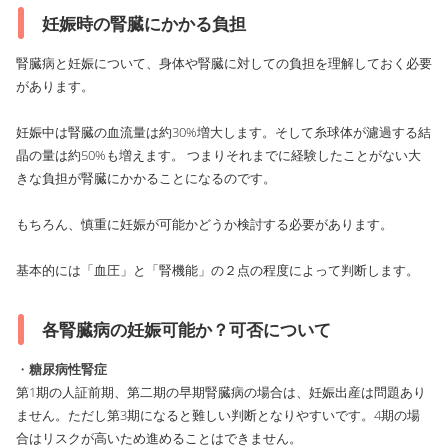
妊娠時の腎臓にかかる負担
腎臓病と妊娠について、身体や腎臓に対しての負担を理解しておく必要
があります。
妊娠中は腎臓の血流量は約30%増大します。そして糸球体が濾過する結
晶の量は約50%も増えます。 つまりそれまでに経験したことがない大
きな負担が腎臓にかかることになるのです。
もちろん、慎重に妊娠が可能かどうか検討する必要があります。
基本的には「血圧」と「腎機能」の２点の程度によって判断します。
各腎臓病の妊娠可能か？可否について
・
糖尿病性腎症
第1期の人証前期、第二期の早期腎臓病の場合は、妊娠出産は問題あり
ません。ただし第3期になると難しい判断となりやすいです。4期の場
合はリスクが高いため進めることはできません。