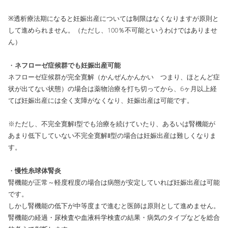
※透析療法期になると妊娠出産については制限はなくなりますが原則と
して進められません。（ただし、100％不可能というわけではありませ
ん）
・
ネフローゼ症候群でも妊娠出産可能
ネフローゼ症候群が完全寛解（かんぜんかんかい つまり、ほとんど症
状が出てない状態）の場合は薬物治療を打ち切ってから、6ヶ月以上経
てば妊娠出産には全く支障がなくなり、妊娠出産は可能です。
※ただし、不完全寛解Ⅰ型でも治療を続けていたり、あるいは腎機能が
あまり低下していない不完全寛解Ⅱ型の場合は妊娠出産は難しくなりま
す。
・
慢性糸球体腎炎
腎機能が正常～軽度程度の場合は病態が安定していれば妊娠出産は可能
です。
しかし腎機能の低下が中等度まで進むと医師は原則として進めません。
腎機能の経過・尿検査や血液科学検査の結果・病気のタイプなどを総合